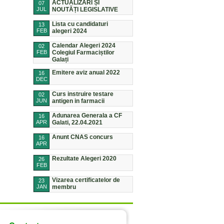
ACTUALIZĂRI ȘI
07
JUL
NOUTĂȚI LEGISLATIVE
Lista cu candidaturi
13
FEB
alegeri 2024
Calendar Alegeri 2024
02
FEB
Colegiul Farmaciștilor
Galați
Emitere aviz anual 2022
16
DEC
Curs instruire testare
02
JUN
antigen in farmacii
Adunarea Generala a CF
16
APR
Galati, 22.04.2021
Anunt CNAS concurs
16
APR
Rezultate Alegeri 2020
26
FEB
Vizarea certificatelor de
23
JAN
membru