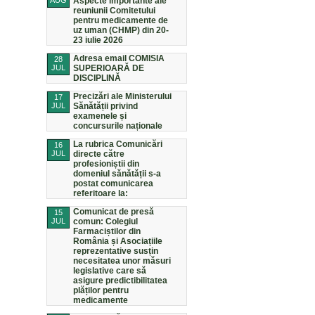
AUG
Aspecte importante ale
reuniunii Comitetului
pentru medicamente de
uz uman (CHMP) din 20-
23 iulie 2026
Adresa email COMISIA
28
JUL
SUPERIOARĂ DE
DISCIPLINĂ
Precizări ale Ministerului
17
JUL
Sănătății privind
examenele și
concursurile naționale
La rubrica Comunicări
16
JUL
directe către
profesioniștii din
domeniul sănătății s-a
postat comunicarea
referitoare la:
Comunicat de presă
15
JUL
comun: Colegiul
Farmaciștilor din
România și Asociațiile
reprezentative susțin
necesitatea unor măsuri
legislative care să
asigure predictibilitatea
plăților pentru
medicamente