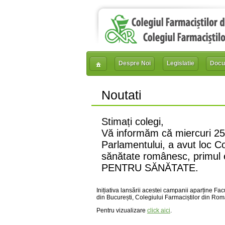
Despre Noi
Legislatie
Docu
Noutati
Stimați colegi,
Vă informăm că miercuri 25 
Parlamentului, a avut loc Co
sănătate românesc, primul
PENTRU SĂNĂTATE.
Inițiativa lansării acestei campanii aparține Fa
din București, Colegiului Farmaciștilor din Ro
Pentru vizualizare
click aici
.