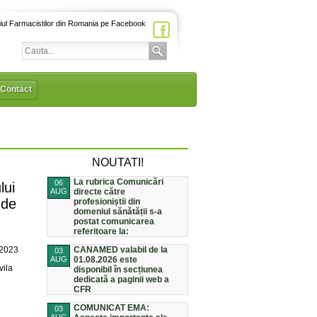
iul Farmacistilor din Romania pe Facebook
Contact
NOUTATI!
La rubrica Comunicări
06
lui
AUG
directe către
 de
profesioniștii din
domeniul sănătății s-a
postat comunicarea
referitoare la:
/2023
CANAMED valabil de la
03
AUG
01.08.2026 este
vila
disponibil în secțiunea
dedicată a paginii web a
CFR
COMUNICAT EMA:
03