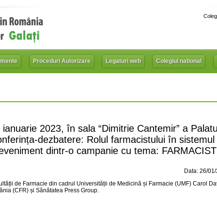
Coleg
mente
Proceduri Autorizare
Legaturi web
Colegiul national
ianuarie 2023, în sala “Dimitrie Cantemir” a Palatu
nferința-dezbatere: Rolul farmacistului în sistemul
 eveniment dintr-o campanie cu tema: FARMACIST
Data: 26/01
cultății de Farmacie din cadrul Universității de Medicină și Farmacie (UMF) Carol Da
mânia (CFR) și Sănătatea Press Group.