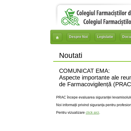
Despre Noi
Legislatie
Docu
Noutati
COMUNICAT EMA:
Aspecte importante ale reun
de Farmacovigilență (PRAC
PRAC începe evaluarea siguranței levamisolului, 
Noi informații privind siguranța pentru profesion
Pentru vizualizare
click aici
.