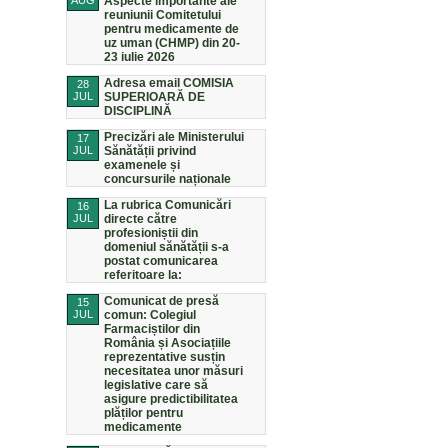
AUG
Aspecte importante ale
reuniunii Comitetului
pentru medicamente de
uz uman (CHMP) din 20-
23 iulie 2026
Adresa email COMISIA
28
JUL
SUPERIOARĂ DE
DISCIPLINĂ
Precizări ale Ministerului
17
JUL
Sănătății privind
examenele și
concursurile naționale
La rubrica Comunicări
16
JUL
directe către
profesioniștii din
domeniul sănătății s-a
postat comunicarea
referitoare la:
Comunicat de presă
15
JUL
comun: Colegiul
Farmaciștilor din
România și Asociațiile
reprezentative susțin
necesitatea unor măsuri
legislative care să
asigure predictibilitatea
plăților pentru
medicamente