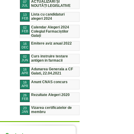
ACTUALIZĂRI ȘI
07
JUL
NOUTĂȚI LEGISLATIVE
Lista cu candidaturi
13
FEB
alegeri 2024
Calendar Alegeri 2024
02
FEB
Colegiul Farmaciștilor
Galați
Emitere aviz anual 2022
16
DEC
Curs instruire testare
02
JUN
antigen in farmacii
Adunarea Generala a CF
16
APR
Galati, 22.04.2021
Anunt CNAS concurs
16
APR
Rezultate Alegeri 2020
26
FEB
Vizarea certificatelor de
23
JAN
membru