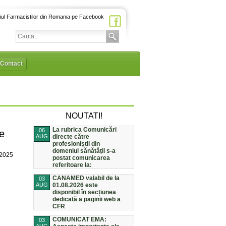
iul Farmacistilor din Romania pe Facebook
Contact
NOUTATI!
La rubrica Comunicări
06
ie
AUG
directe către
profesioniștii din
domeniul sănătății s-a
/2025
postat comunicarea
referitoare la:
CANAMED valabil de la
03
AUG
01.08.2026 este
disponibil în secțiunea
dedicată a paginii web a
CFR
COMUNICAT EMA:
03