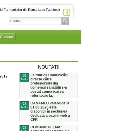
iul Farmacistilor din Romania pe Facebook
Contact
NOUTATI!
La rubrica Comunicări
06
/2019
AUG
directe către
profesioniștii din
domeniul sănătății s-a
postat comunicarea
referitoare la:
CANAMED valabil de la
03
AUG
01.08.2026 este
disponibil în secțiunea
dedicată a paginii web a
CFR
COMUNICAT EMA:
03