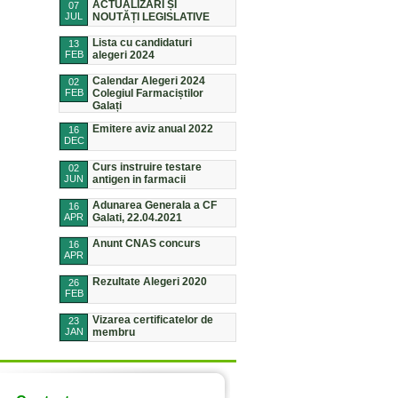
ACTUALIZĂRI ȘI
07
JUL
NOUTĂȚI LEGISLATIVE
Lista cu candidaturi
13
FEB
alegeri 2024
Calendar Alegeri 2024
02
FEB
Colegiul Farmaciștilor
Galați
Emitere aviz anual 2022
16
DEC
Curs instruire testare
02
JUN
antigen in farmacii
Adunarea Generala a CF
16
APR
Galati, 22.04.2021
Anunt CNAS concurs
16
APR
Rezultate Alegeri 2020
26
FEB
Vizarea certificatelor de
23
JAN
membru