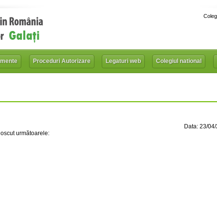
Coleg
mente
Proceduri Autorizare
Legaturi web
Colegiul national
Data: 23/04
noscut următoarele: