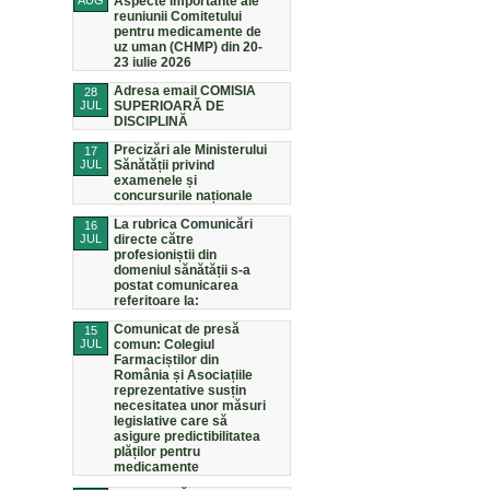
AUG
Aspecte importante ale
reuniunii Comitetului
pentru medicamente de
uz uman (CHMP) din 20-
23 iulie 2026
Adresa email COMISIA
28
JUL
SUPERIOARĂ DE
DISCIPLINĂ
Precizări ale Ministerului
17
JUL
Sănătății privind
examenele și
concursurile naționale
La rubrica Comunicări
16
JUL
directe către
profesioniștii din
domeniul sănătății s-a
postat comunicarea
referitoare la:
Comunicat de presă
15
JUL
comun: Colegiul
Farmaciștilor din
România și Asociațiile
reprezentative susțin
necesitatea unor măsuri
legislative care să
asigure predictibilitatea
plăților pentru
medicamente