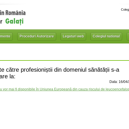
Coleg
mente
Proceduri Autorizare
Legaturi web
Colegiul national
e către profesioniștii din domeniul sănătății s-a
are la:
Data: 16/04
 vor mai fi disponibile în Uniunea Europeană din cauza riscului de leucoencefalop