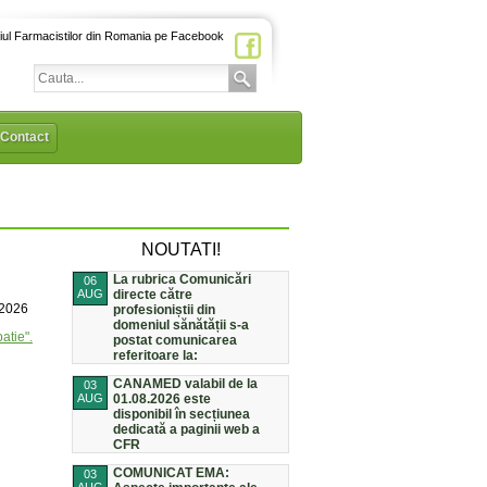
iul Farmacistilor din Romania pe Facebook
Contact
NOUTATI!
La rubrica Comunicări
06
AUG
directe către
/2026
profesioniștii din
domeniul sănătății s-a
atie".
postat comunicarea
referitoare la:
CANAMED valabil de la
03
AUG
01.08.2026 este
disponibil în secțiunea
dedicată a paginii web a
CFR
COMUNICAT EMA:
03