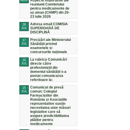
AUG
Aspecte importante ale
reuniunii Comitetului
pentru medicamente de
uz uman (CHMP) din 20-
23 iulie 2026
Adresa email COMISIA
28
JUL
SUPERIOARĂ DE
DISCIPLINĂ
Precizări ale Ministerului
17
JUL
Sănătății privind
examenele și
concursurile naționale
La rubrica Comunicări
16
JUL
directe către
profesioniștii din
domeniul sănătății s-a
postat comunicarea
referitoare la:
Comunicat de presă
15
JUL
comun: Colegiul
Farmaciștilor din
România și Asociațiile
reprezentative susțin
necesitatea unor măsuri
legislative care să
asigure predictibilitatea
plăților pentru
medicamente