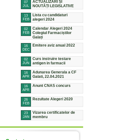
ACTUALIZĂRI ȘI
07
JUL
NOUTĂȚI LEGISLATIVE
Lista cu candidaturi
13
FEB
alegeri 2024
Calendar Alegeri 2024
02
FEB
Colegiul Farmaciștilor
Galați
Emitere aviz anual 2022
16
DEC
Curs instruire testare
02
JUN
antigen in farmacii
Adunarea Generala a CF
16
APR
Galati, 22.04.2021
Anunt CNAS concurs
16
APR
Rezultate Alegeri 2020
26
FEB
Vizarea certificatelor de
23
JAN
membru