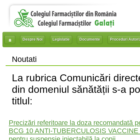
Despre Noi
Legislatie
Documente
Proceduri Autori
Noutati
La rubrica Comunicări directe
din domeniul sănătății s-a p
titlul:
Precizări referitoare la doza recomandată p
BCG 10 ANTI-TUBERCULOSIS VACCINE 0,0
pentru suspensie injectabilă la copii