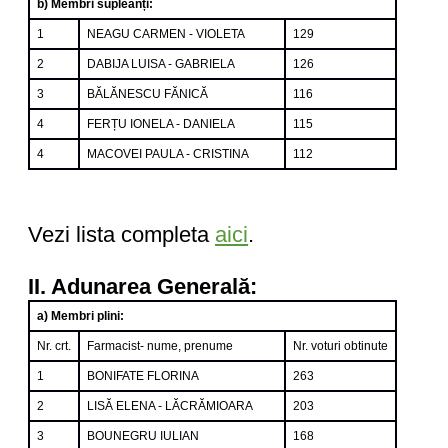
b) Membri supleanți:
1
NEAGU CARMEN - VIOLETA
129
2
DABIJA LUISA - GABRIELA
126
3
BĂLĂNESCU FĂNICĂ
116
4
FERȚU IONELA - DANIELA
115
4
MACOVEI PAULA - CRISTINA
112
Vezi lista completa
aici
.
II. Adunarea Generală:
a) Membri plini:
Nr. crt.
Farmacist- nume, prenume
Nr. voturi obtinute
1
BONIFATE FLORINA
263
2
LISĂ ELENA - LĂCRĂMIOARA
203
3
BOUNEGRU IULIAN
168