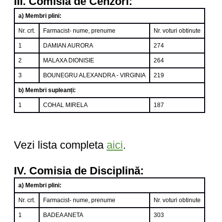
III. Comisia de Cenzori:
a) Membri plini:
Nr. crt.
Farmacist- nume, prenume
Nr. voturi obtinute
1
DAMIAN AURORA
274
2
MALAXA DIONISIE
264
3
BOUNEGRU ALEXANDRA - VIRGINIA
219
b) Membri supleanți:
1
COHAL MIRELA
187
Vezi lista completa
aici
.
IV. Comisia de Disciplină:
a) Membri plini:
Nr. crt.
Farmacist- nume, prenume
Nr. voturi obtinute
1
BADEA ANETA
303