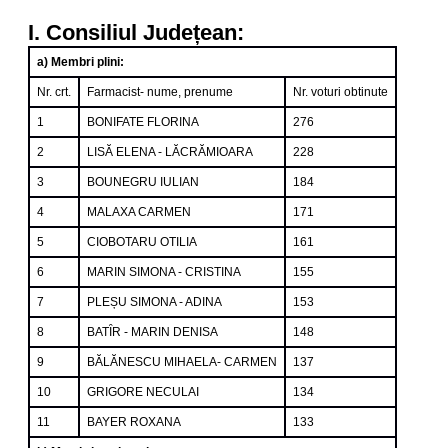
I. Consiliul Județean:
a) Membri plini:
Nr. crt.
Farmacist- nume, prenume
Nr. voturi obtinute
1
BONIFATE FLORINA
276
2
LISĂ ELENA - LĂCRĂMIOARA
228
3
BOUNEGRU IULIAN
184
4
MALAXA CARMEN
171
5
CIOBOTARU OTILIA
161
6
MARIN SIMONA - CRISTINA
155
7
PLEȘU SIMONA - ADINA
153
8
BATȊR - MARIN DENISA
148
9
BĂLĂNESCU MIHAELA- CARMEN
137
10
GRIGORE NECULAI
134
11
BAYER ROXANA
133