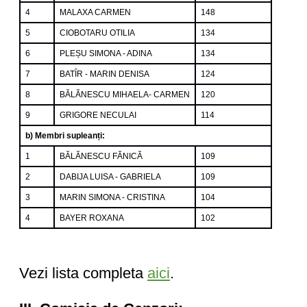
4
MALAXA CARMEN
148
5
CIOBOTARU OTILIA
134
6
PLEȘU SIMONA - ADINA
134
7
BATȊR - MARIN DENISA
124
8
BĂLĂNESCU MIHAELA- CARMEN
120
9
GRIGORE NECULAI
114
b) Membri supleanți:
1
BĂLĂNESCU FĂNICĂ
109
2
DABIJA LUISA - GABRIELA
109
3
MARIN SIMONA - CRISTINA
104
4
BAYER ROXANA
102
Vezi lista completa
aici
.