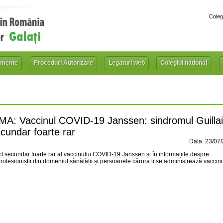
Coleg
mente
Proceduri Autorizare
Legaturi web
Colegiul national
Vaccinul COVID-19 Janssen: sindromul Guillai
cundar foarte rar
Data: 23/07
ct secundar foarte rar al vaccinului COVID-19 Janssen și în informațiile despre
ofesioniștii din domeniul sănătății și persoanele cărora li se administrează vaccinu