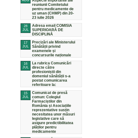
AUG
Aspecte importante ale
reuniunii Comitetului
pentru medicamente de
uz uman (CHMP) din 20-
23 iulie 2026
Adresa email COMISIA
28
JUL
SUPERIOARĂ DE
DISCIPLINĂ
Precizări ale Ministerului
17
JUL
Sănătății privind
examenele și
concursurile naționale
La rubrica Comunicări
16
JUL
directe către
profesioniștii din
domeniul sănătății s-a
postat comunicarea
referitoare la:
Comunicat de presă
15
JUL
comun: Colegiul
Farmaciștilor din
România și Asociațiile
reprezentative susțin
necesitatea unor măsuri
legislative care să
asigure predictibilitatea
plăților pentru
medicamente