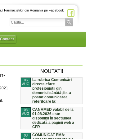
iul Farmacistilor din Romania pe Facebook
Contact
NOUTATI!
n-
La rubrica Comunicări
06
AUG
directe către
/2021
profesioniștii din
domeniul sănătății s-a
postat comunicarea
l.
referitoare la:
CANAMED valabil de la
03
AUG
01.08.2026 este
disponibil în secțiunea
dedicată a paginii web a
CFR
COMUNICAT EMA:
03