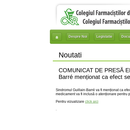
Despre Noi
Legislatie
Docu
Noutati
COMUNICAT DE PRESĂ EMA: 
Barré menționat ca efect se
Sindromul Guillain-Barré va fi menționat ca efe
medicament va fi inclusă o atenționare pentru pr
Pentru vizualizare
click aici
.