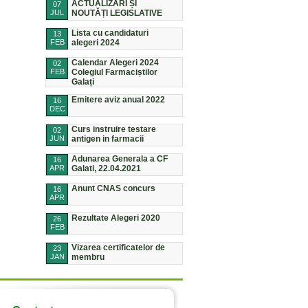
ACTUALIZĂRI ȘI
07
JUL
NOUTĂȚI LEGISLATIVE
Lista cu candidaturi
13
FEB
alegeri 2024
Calendar Alegeri 2024
02
FEB
Colegiul Farmaciștilor
Galați
Emitere aviz anual 2022
16
DEC
Curs instruire testare
02
JUN
antigen in farmacii
Adunarea Generala a CF
16
APR
Galati, 22.04.2021
Anunt CNAS concurs
16
APR
Rezultate Alegeri 2020
26
FEB
Vizarea certificatelor de
23
JAN
membru