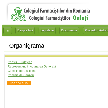
Despre Noi
Legislatie
Documente
Proceduri Autori
Organigrama
Consiliul Județean
Reprezentanți în Adunarea Generală
Comisia de Disciplină
Comisia de Cenzori
Inapoi sus